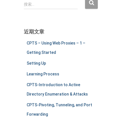
搜
搜索…
索
：
近期文章
CPTS – Using Web Proxies – 1 –
Getting Started
Setting Up
Learning Process
CPTS-Introduction to Active
Directory Enumeration & Attacks
CPTS-Pivoting, Tunneling, and Port
Forwarding