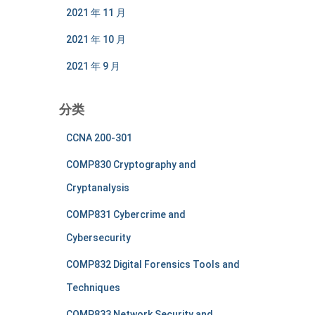
2021 年 11 月
2021 年 10 月
2021 年 9 月
分类
CCNA 200-301
COMP830 Cryptography and
Cryptanalysis
COMP831 Cybercrime and
Cybersecurity
COMP832 Digital Forensics Tools and
Techniques
COMP833 Network Security and