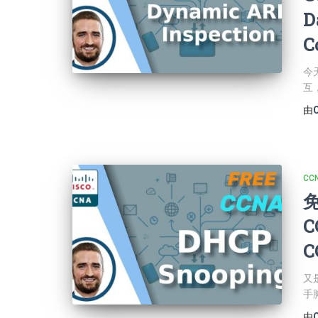
D
C
今
互
由
CCN
免
C
C
又
手
由