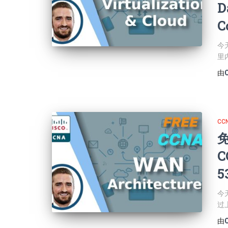
D
C
今
里
由
CCN
免
C
5
今
过
由