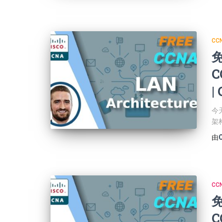
CCN
免
C
|
今
架
由
CCN
免
C