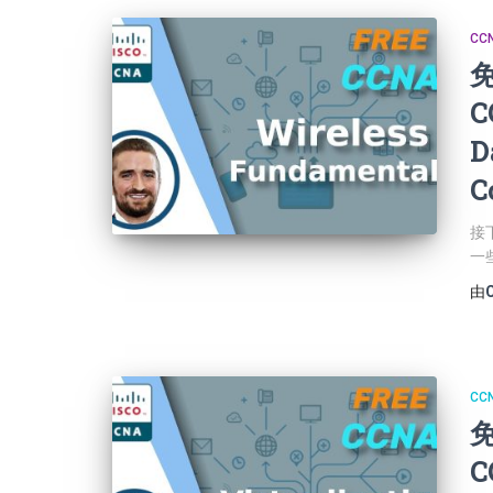
CCN
免
C
D
C
接
一
由
CCN
免
C