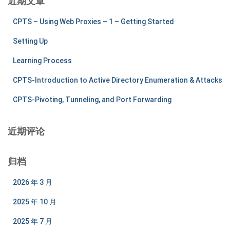
近期文章
CPTS – Using Web Proxies – 1 – Getting Started
Setting Up
Learning Process
CPTS-Introduction to Active Directory Enumeration & Attacks
CPTS-Pivoting, Tunneling, and Port Forwarding
近期评论
归档
2026 年 3 月
2025 年 10 月
2025 年 7 月