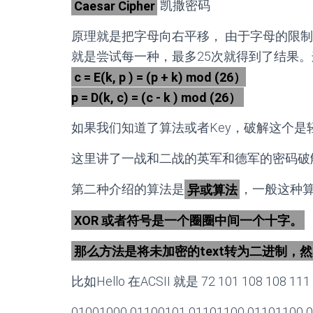
Caesar Cipher
凯撒密码
原理就是把字母向右平移， 由于字母的限制，
就是尝试每一种，最多25次就得到了结果。
c = E(k, p ) = (p + k) mod (26）
p = D(k, c) = (c - k ) mod (26）
如果我们知道了算法或者Key，破解这个是轻而
这里讲了一战和二战的英军和德军的密码破
第二种介绍的算法是
异或算法
，一般这种
XOR 或者符号是一个圈圈中间一个十字。
那么方法是将未加密的text转为二进制，然
比如Hello 在ACSII 就是 72 101 108 1
01001000 01100101 01101100 01101100 