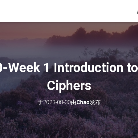
Week 1 Introduction to
Ciphers
于
2023-08-30
由
Chao
发布