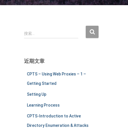
搜
搜索…
索
：
近期文章
CPTS – Using Web Proxies – 1 –
Getting Started
Setting Up
Learning Process
CPTS-Introduction to Active
Directory Enumeration & Attacks