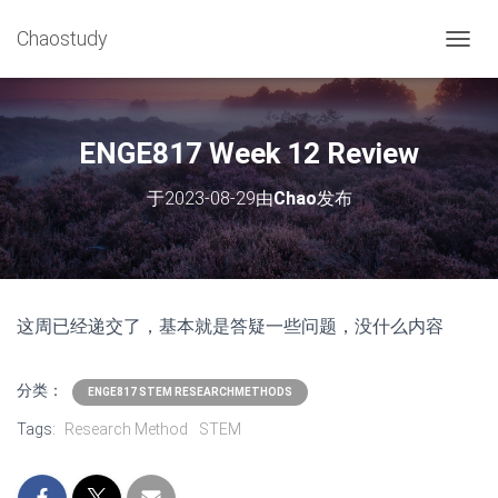
Chaostudy
切
换
导
航
ENGE817 Week 12 Review
于
2023-08-29
由
Chao
发布
这周已经递交了，基本就是答疑一些问题，没什么内容
分类：
ENGE817 STEM RESEARCHMETHODS
Tags:
Research Method
STEM