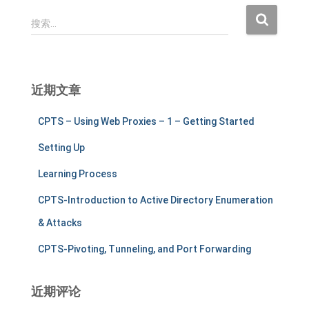
搜
搜索…
索
：
近期文章
CPTS – Using Web Proxies – 1 – Getting Started
Setting Up
Learning Process
CPTS-Introduction to Active Directory Enumeration
& Attacks
CPTS-Pivoting, Tunneling, and Port Forwarding
近期评论