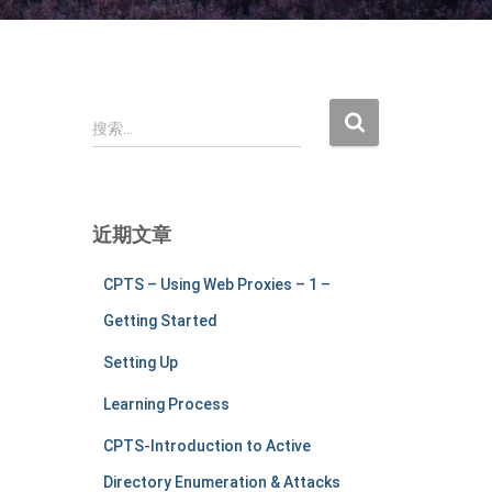
搜
搜索…
索
：
近期文章
CPTS – Using Web Proxies – 1 –
Getting Started
Setting Up
Learning Process
CPTS-Introduction to Active
Directory Enumeration & Attacks