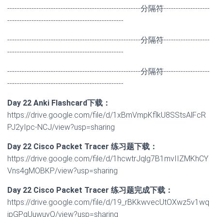
-------------------------------------------------------分隔符-------------------
------------------------------------------------
-------------------------------------------------------分隔符-------------------
------------------------------------------------
-------------------------------------------------------分隔符-------------------
------------------------------------------------
Day 22 Anki Flashcard下载：
https://drive.google.com/file/d/1xBmVmpKflkU8SStsAlFcR
PJ2yIpc-NCJ/view?usp=sharing
Day
22
Cisco Packet Tracer 练习题下载：
https://drive.google.com/file/d/1hcwtrJqlg7B1mvIIZMKhCY
Vns4gMOBKP/view?usp=sharing
Day
22
Cisco Packet Tracer 练习题完成下载：
https://drive.google.com/file/d/19_rBKkwvecUtOXwz5v1wq
jpGPgUuwuyQ/view?usp=sharing