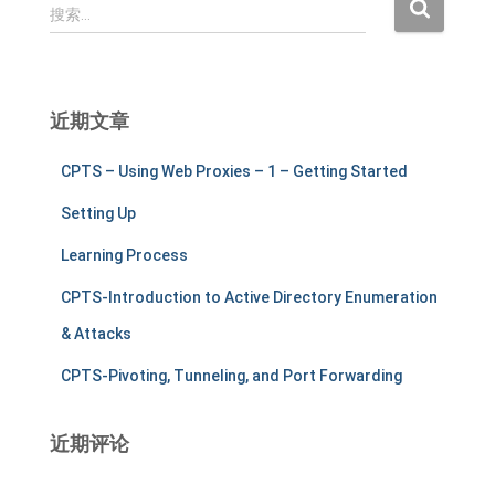
搜
搜索…
索
：
近期文章
CPTS – Using Web Proxies – 1 – Getting Started
Setting Up
Learning Process
CPTS-Introduction to Active Directory Enumeration
& Attacks
CPTS-Pivoting, Tunneling, and Port Forwarding
近期评论