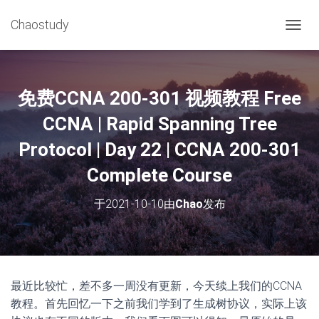
Chaostudy
切
换
导
航
免费CCNA 200-301 视频教程 Free
CCNA | Rapid Spanning Tree
Protocol | Day 22 | CCNA 200-301
Complete Course
于
2021-10-10
由
Chao
发布
最近比较忙，差不多一周没有更新，今天续上我们的CCNA
教程。首先回忆一下之前我们学到了生成树协议，实际上该