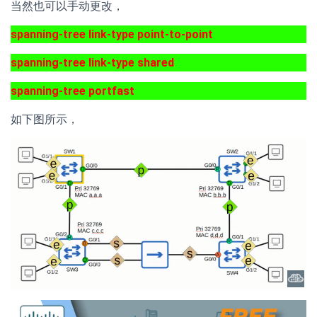
当然也可以手动更改，
spanning-tree link-type point-to-point
spanning-tree link-type shared
spanning-tree portfast
如下图所示，