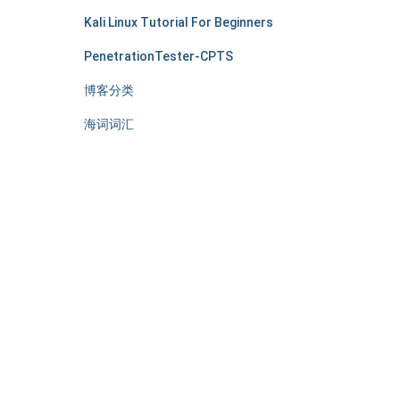
Kali Linux Tutorial For Beginners
PenetrationTester-CPTS
博客分类
海词词汇