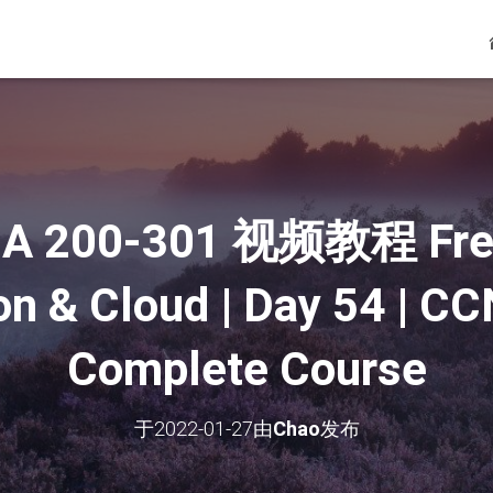
 200-301 视频教程 Free
ion & Cloud | Day 54 | 
Complete Course
于
2022-01-27
由
Chao
发布