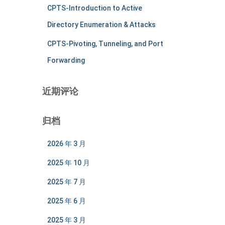
CPTS-Introduction to Active
Directory Enumeration & Attacks
CPTS-Pivoting, Tunneling, and Port
Forwarding
近期评论
归档
2026 年 3 月
2025 年 10 月
2025 年 7 月
2025 年 6 月
2025 年 3 月