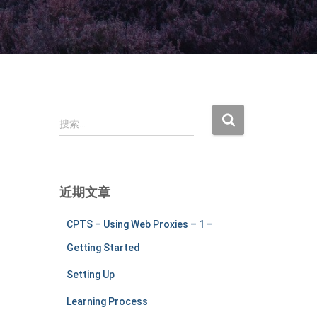
搜
搜索…
索
：
近期文章
CPTS – Using Web Proxies – 1 –
Getting Started
Setting Up
Learning Process