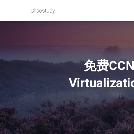
Chaostudy
免费CCNA
Virtualizat