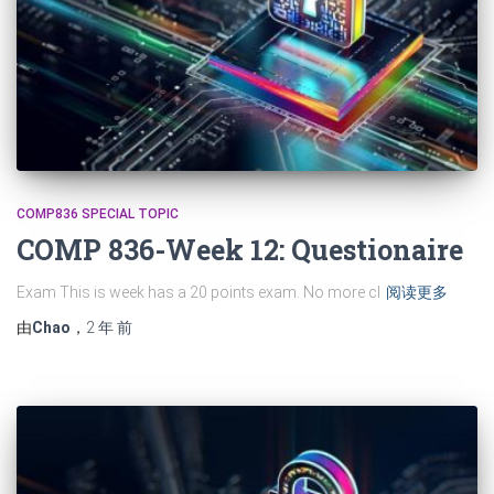
COMP836 SPECIAL TOPIC
COMP 836-Week 12: Questionaire
Exam This is week has a 20 points exam. No more cl
阅读更多
由
Chao
，
2 年
前