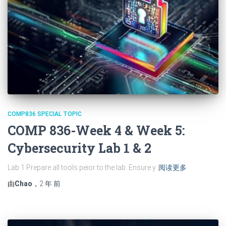
COMP836 SPECIAL TOPIC
COMP 836-Week 4 & Week 5:
Cybersecurity Lab 1 & 2
Lab 1 Prepare all tools peior to the lab: Ensure y
阅读更多
由
Chao
，
2 年
前