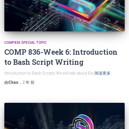
COMP836 SPECIAL TOPIC
COMP 836-Week 6: Introduction
to Bash Script Writing
Introduction to Bash Scripts We will talk about Ba
阅读更多
由
Chao
，
2 年
前