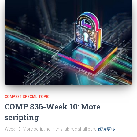
COMP836 SPECIAL TOPIC
COMP 836-Week 10: More
scripting
Week 10: More scripting In this lab, we shall be w
阅读更多