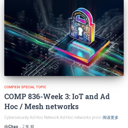
COMP836 SPECIAL TOPIC
COMP 836-Week 3: IoT and Ad
Hoc / Mesh networks
Cybersecurity Ad Hoc Network Ad Hoc networks provi
阅读更多
由
Chao
，
2 年
前