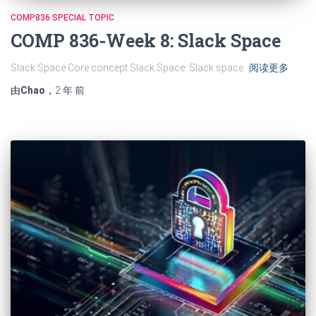
COMP836 SPECIAL TOPIC
COMP 836-Week 8: Slack Space
Slack Space Core concept Slack Space: Slack space
阅读更多
由
Chao
，
2 年
前