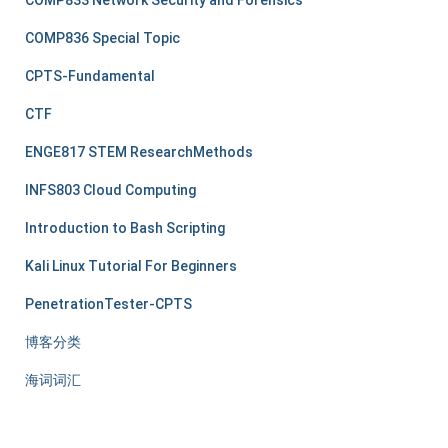
COMP836 Special Topic
CPTS-Fundamental
CTF
ENGE817 STEM ResearchMethods
INFS803 Cloud Computing
Introduction to Bash Scripting
Kali Linux Tutorial For Beginners
PenetrationTester-CPTS
博客分类
海词词汇