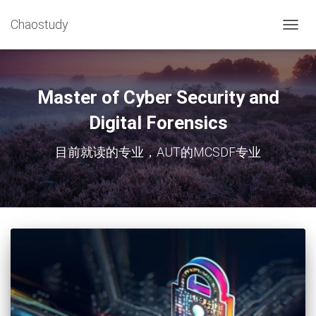
Chaostudy
切
换
导
航
Master of Cyber Security and
Digital Forensics
目前就读的专业，AUT的MCSDF专业