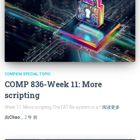
COMP836 SPECIAL TOPIC
COMP 836-Week 11: More
scripting
Week 11: More scripting The FAT file system is a f
阅读更多
由
Chao
，
2 年
前