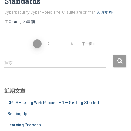
Standards
Cybersecurity Cyber Roles The ‘C’ suite are primar
阅读更多
由
Chao
，
2 年
前
文
1
2
…
6
下一页
章
搜
搜索…
索
分
：
页
近期文章
CPTS – Using Web Proxies – 1 – Getting Started
Setting Up
Learning Process