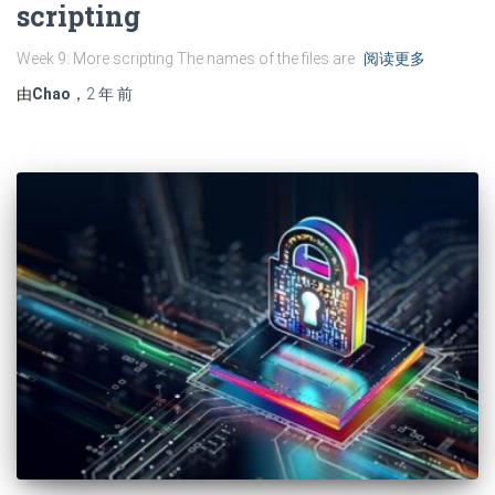
scripting
Week 9: More scripting The names of the files are
阅读更多
由
Chao
，
2 年
前