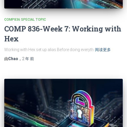
COMP836 SPECIAL TOPIC
COMP 836-Week 7: Working with
Hex
Working with Hex set up alias Before doing everyth
阅读更多
由
Chao
，
2 年
前