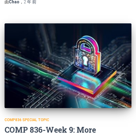
由
Chao
，
2 年
前
COMP836 SPECIAL TOPIC
COMP 836-Week 9: More