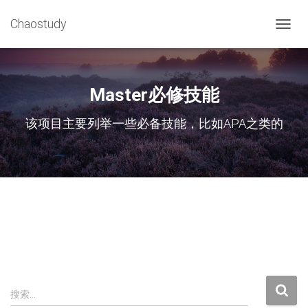
Chaostudy
切
换
导
航
Master必修技能
该项目主要列举一些必备技能，比如APA之类的
搜
搜索…
索