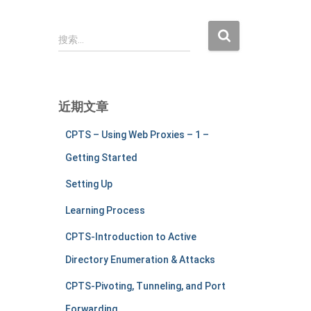
搜
搜索…
索
：
近期文章
CPTS – Using Web Proxies – 1 –
Getting Started
Setting Up
Learning Process
CPTS-Introduction to Active
Directory Enumeration & Attacks
CPTS-Pivoting, Tunneling, and Port
Forwarding