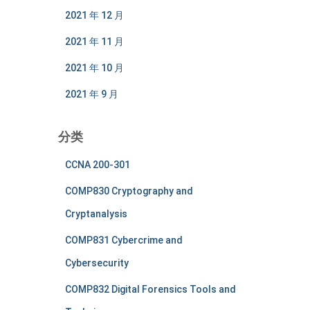
2021 年 12 月
2021 年 11 月
2021 年 10 月
2021 年 9 月
分类
CCNA 200-301
COMP830 Cryptography and
Cryptanalysis
COMP831 Cybercrime and
Cybersecurity
COMP832 Digital Forensics Tools and