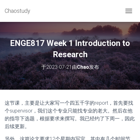
Chaostudy
切
换
导
航
ENGE817 Week 1 Introduction to
Research
于
2023-07-21
由
Chao
发布
这节课，主要是让大家写一个四五千字的report，首先要找
个supervisor，我们这个专业只能找专业的老大。然后在他
的指导下选题，根据要求来撰写。我已经约了下周一，因此
后续更新。
另外，这篇论文要求12个星期内写完，其中有几个时间节