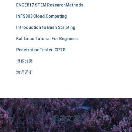
ENGE817 STEM ResearchMethods
INFS803 Cloud Computing
Introduction to Bash Scripting
Kali Linux Tutorial For Beginners
PenetrationTester-CPTS
博客分类
海词词汇
相关文章