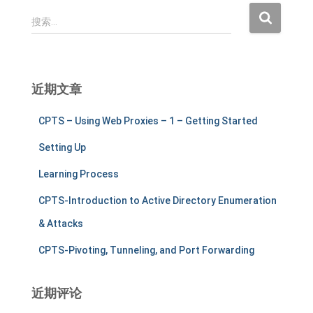
搜
搜索…
索
：
近期文章
CPTS – Using Web Proxies – 1 – Getting Started
Setting Up
Learning Process
CPTS-Introduction to Active Directory Enumeration
& Attacks
CPTS-Pivoting, Tunneling, and Port Forwarding
近期评论