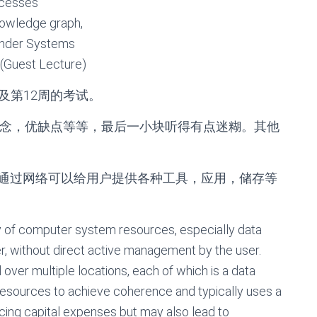
ocesses
knowledge graph,
ender Systems
d (Guest Lecture)
及第12周的考试。
g的一些概念，优缺点等等，最后一小块听得有点迷糊。其他
通过网络可以给用户提供各种工具，应用，储存等
ty of computer system resources, especially data
, without direct active management by the user.
over multiple locations, each of which is a data
 resources to achieve coherence and typically uses a
ucing capital expenses but may also lead to