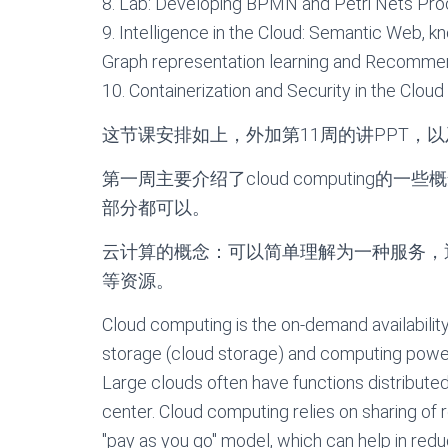
8. Lab: Developing BPMN and Petri Nets Pr
9. Intelligence in the Cloud: Semantic Web, 
Graph representation learning and Recomm
10. Containerization and Security in the Clou
这节课安排如上，外加第11周的讲PPT，以
第一周主要介绍了cloud computin
部分都可以。
云计算的概念：可以简单理解为一种服务，
等资源。
Cloud computing is the on-demand availabili
storage (cloud storage) and computing power
Large clouds often have functions distributed 
center. Cloud computing relies on sharing of
"pay as you go" model, which can help in red