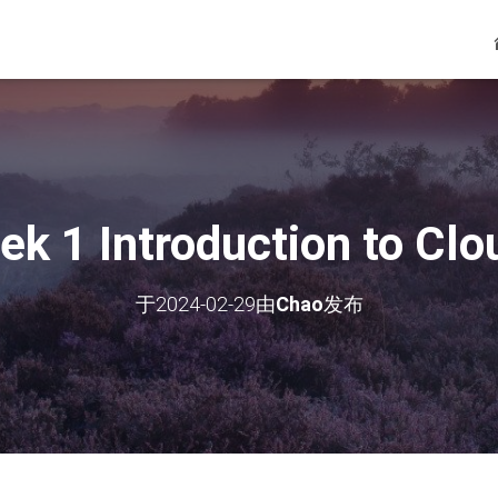
k 1 Introduction to Cl
于
2024-02-29
由
Chao
发布