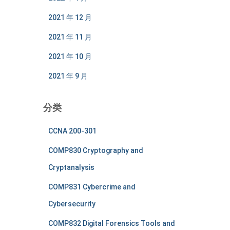
2021 年 12 月
2021 年 11 月
2021 年 10 月
2021 年 9 月
分类
CCNA 200-301
COMP830 Cryptography and
Cryptanalysis
COMP831 Cybercrime and
Cybersecurity
COMP832 Digital Forensics Tools and