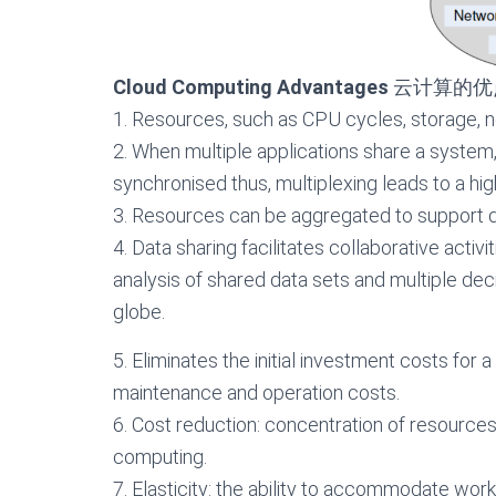
Cloud Computing Advantages
云计算的优
1. Resources, such as CPU cycles, storage, 
2. When multiple applications share a system
synchronised thus, multiplexing leads to a high
3. Resources can be aggregated to support da
4. Data sharing facilitates collaborative activ
analysis of shared data sets and multiple dec
globe.
5. Eliminates the initial investment costs for 
maintenance and operation costs.
6. Cost reduction: concentration of resources
computing.
7. Elasticity: the ability to accommodate wor