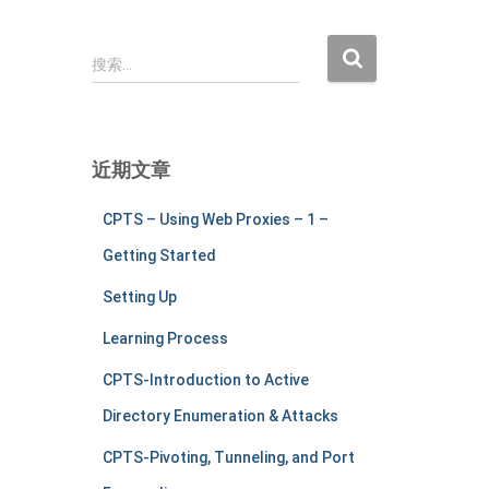
搜
搜索…
索
：
近期文章
CPTS – Using Web Proxies – 1 –
Getting Started
Setting Up
Learning Process
CPTS-Introduction to Active
Directory Enumeration & Attacks
CPTS-Pivoting, Tunneling, and Port