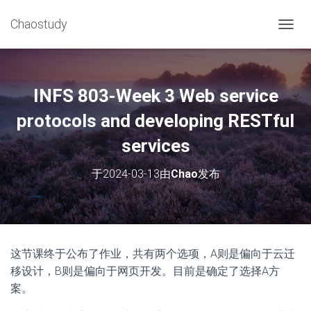
Chaostudy
切
换
导
航
INFS 803-Week 3 Web service
protocols and developing RESTful
services
于
2024-03-13
由
Chao
发布
这节课终于公布了作业，共有两个选项，A则是偏向于云迁
移设计，B则是偏向于网页开发。目前是确定了选择A方
案。