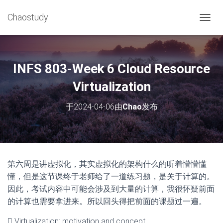
Chaostudy
切
换
导
航
INFS 803-Week 6 Cloud Resource
Virtualization
于
2024-04-06
由
Chao
发布
第六周是讲虚拟化，其实虚拟化的架构什么的听着懵懵懂
懂，但是这节课终于老师给了一道练习题，是关于计算的。
因此，考试内容中可能会涉及到大量的计算，我很怀疑前面
的计算也需要拿进来。所以回头得把前面的课题过一遍。
 Virtualization: motivation and concept