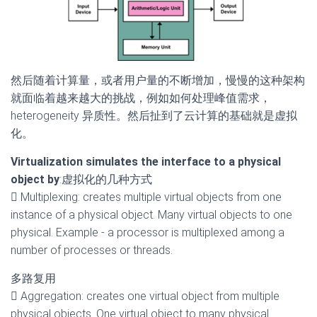
然后随着计算量，或者用户量的不断增加，慢慢的这种架构
就面临着越来越大的挑战，例如如何处理峰值需求，
heterogeneity 异质性。然后扯到了云计算的基础就是虚拟
化。
Virtualization simulates the interface to a physical
object by
:虚拟化的几种方式
 Multiplexing: creates multiple virtual objects from one
instance of a physical object. Many virtual objects to one
physical. Example - a processor is multiplexed among a
number of processes or threads.
多路复用
 Aggregation: creates one virtual object from multiple
physical objects. One virtual object to many physical