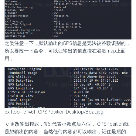
之类注意一下，默认输出的GPS信息是无法被谷歌识别的，
所以要改一下命令，可以让输出的值直接在谷歌map上面
用，
exiftool -c %6f -GPSPosition Desktop/Boat.jpg
-c 更改输出模式，%6f代表小数点后六位，-GPSPosition就
是想输出的内容，当然任何内容都可以输出，记住最后的