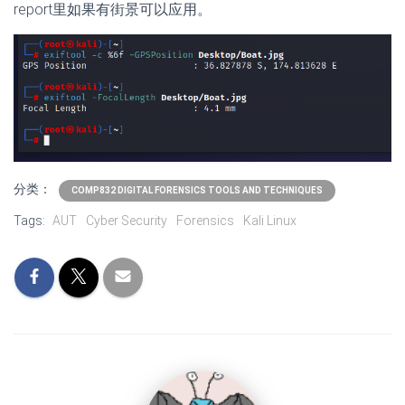
report里如果有街景可以应用。
分类：
COMP832 DIGITAL FORENSICS TOOLS AND TECHNIQUES
Tags:
AUT
Cyber Security
Forensics
Kali Linux