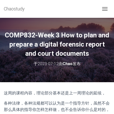
Chaostudy
切
换
导
航
COMP832-Week 3 How to plan and
prepare a digital forensic report
and court documents
于
2023-07-12
由
Chao
发布
这周的课程内容，理论部分基本还是上一周理论的延续，
各种法律，各种法规都可以认为是一个指导方针，虽然不会
那么具体的指导你怎样怎样做，也不会告诉你什么是对的，